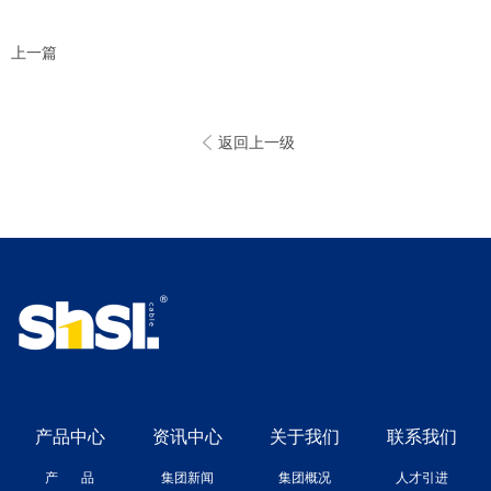
上一篇
返回上一级
产品中心
资讯中心
关于我们
联系我们
产 品
集团新闻
集团概况
人才引进