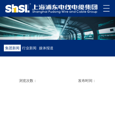
集团新闻
行业新闻
媒体报道
浏览次数：
发布时间：